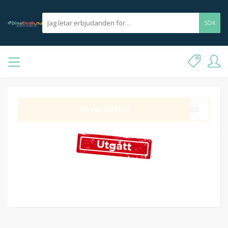
SÖK
Se rabattkod
KM20