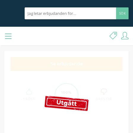
SÖK
Se erbjudande
100%
Framgång
1 RÖST
0 RÖSTER