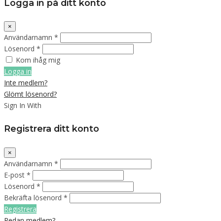
Logga in på ditt konto
×
Användarnamn *
Lösenord *
Kom ihåg mig
Logga in
Inte medlem?
Glömt lösenord?
Sign In With
Registrera ditt konto
×
Användarnamn *
E-post *
Lösenord *
Bekräfta lösenord *
Registrera
Redan medlem?