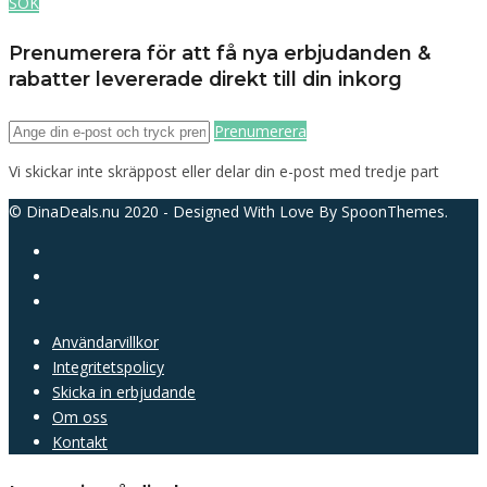
SÖK
Prenumerera för att få nya erbjudanden &
rabatter levererade direkt till din inkorg
Prenumerera
Vi skickar inte skräppost eller delar din e-post med tredje part
© DinaDeals.nu 2020 - Designed With Love By SpoonThemes.
Användarvillkor
Integritetspolicy
Skicka in erbjudande
Om oss
Kontakt